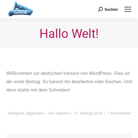
OePROM
Österreichische Gesellschaft für Probiotische Medizin
Suchen
Search:
Hallo Welt!
Sie befinden sich hier:
Willkommen zur deutschen Version von WordPress. Dies ist
der erste Beitrag. Du kannst ihn bearbeiten oder löschen. Und
dann starte mit dem Schreiben!
Kategorie:
Allgemein
Von
oeprom
12. Februar 2018
1 Kommentar