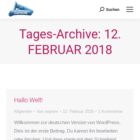
OePROM
Österreichische Gesellschaft für Probiotische Medizin
Suchen
Search:
Tages-Archive:
12.
FEBRUAR 2018
Sie befinden sich hier:
Hallo Welt!
Allgemein
Von
oeprom
12. Februar 2018
1 Kommentar
Willkommen zur deutschen Version von WordPress.
Dies ist der erste Beitrag. Du kannst ihn bearbeiten
oder löschen. Und dann starte mit dem Schreiben!