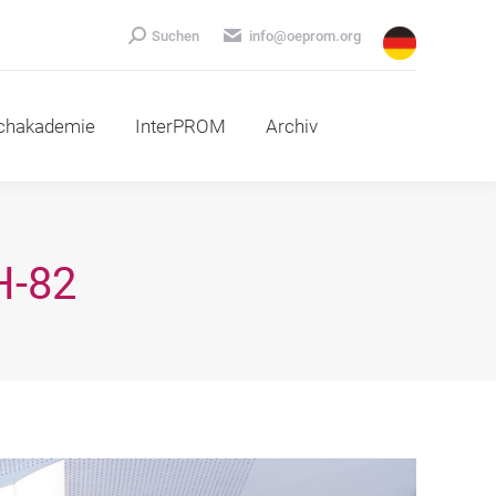
emie
InterPROM
Archiv
Search:
Suchen
info@oeprom.org
chakademie
InterPROM
Archiv
H-82