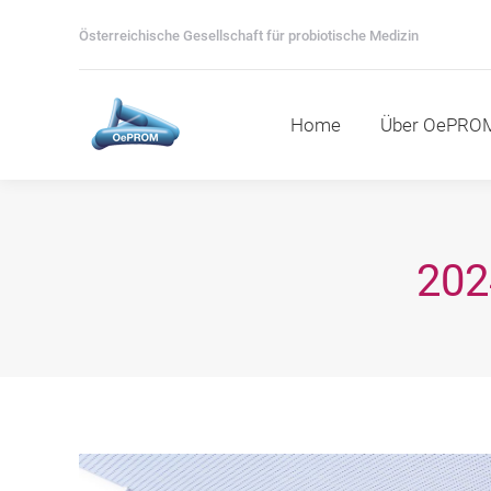
Home
Über OePROM
M
Österreichische Gesellschaft für probiotische Medizin
Home
Über OePRO
202