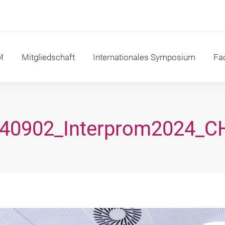
itgliedschaft
Internationales Symposium
Fachakad
M
Mitgliedschaft
Internationales Symposium
Fa
40902_Interprom2024_C
Sie befinden sich hier: