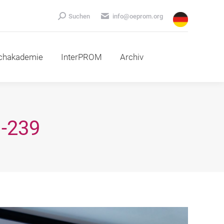
emie
InterPROM
Archiv
Search:
Suchen
info@oeprom.org
chakademie
InterPROM
Archiv
-239