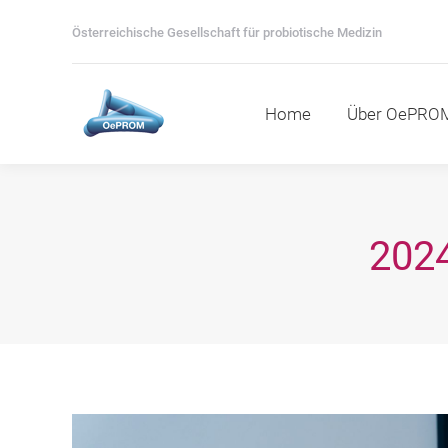
Home
Über OePROM
M
Österreichische Gesellschaft für probiotische Medizin
Home
Über OePRO
202