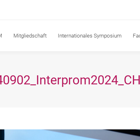
itgliedschaft
Internationales Symposium
Fachakad
M
Mitgliedschaft
Internationales Symposium
Fa
40902_Interprom2024_CH
Sie befinden sich hier: