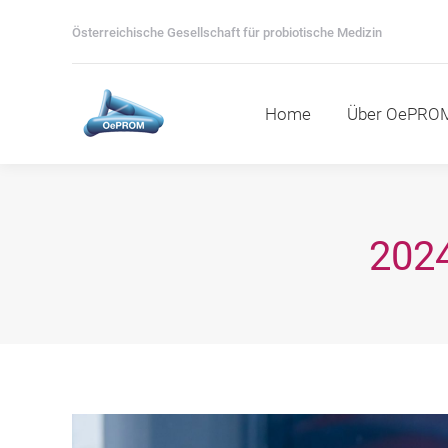
Home
Über OePROM
M
Österreichische Gesellschaft für probiotische Medizin
Home
Über OePRO
202