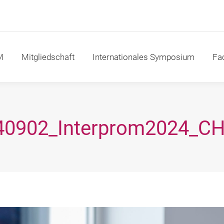
itgliedschaft
Internationales Symposium
Fachakad
M
Mitgliedschaft
Internationales Symposium
Fa
40902_Interprom2024_CH
Sie befinden sich hier: