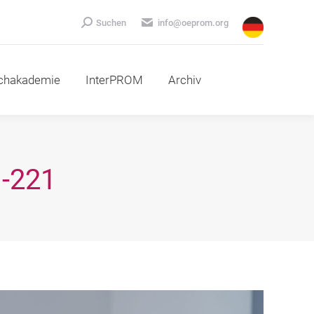
emie
InterPROM
Archiv
Search:
Suchen
info@oeprom.org
chakademie
InterPROM
Archiv
-221