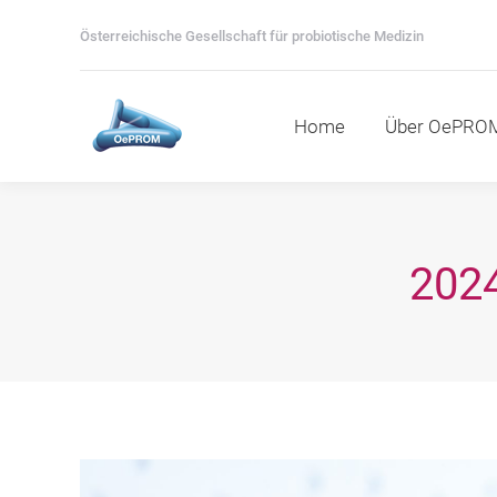
Home
Über OePROM
M
Österreichische Gesellschaft für probiotische Medizin
Home
Über OePRO
202