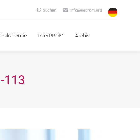
emie
InterPROM
Archiv
Search:
Suchen
info@oeprom.org
chakademie
InterPROM
Archiv
-113