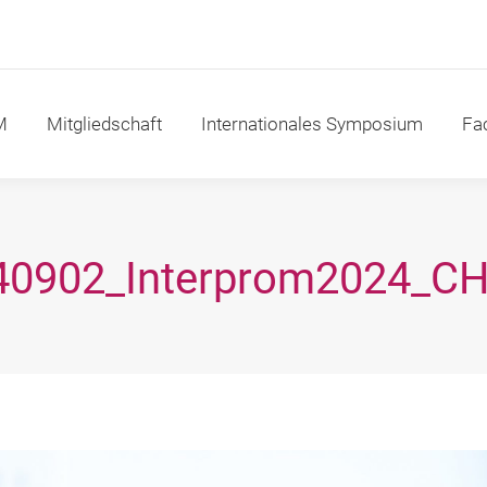
itgliedschaft
Internationales Symposium
Fachakad
M
Mitgliedschaft
Internationales Symposium
Fa
40902_Interprom2024_CH
Sie befinden sich hier: