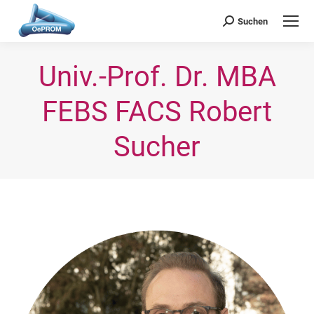
OePROM
Österreichische Gesellschaft für Probiotische Medizin
Suchen
Search:
Univ.-Prof. Dr. MBA
FEBS FACS Robert
Sucher
Sie befinden sich hier: