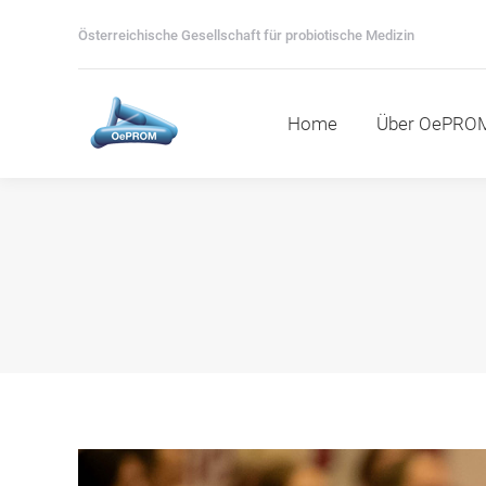
Home
Über OePROM
M
Österreichische Gesellschaft für probiotische Medizin
Home
Über OePRO