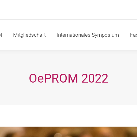
itgliedschaft
Internationales Symposium
Fachakad
M
Mitgliedschaft
Internationales Symposium
Fa
OePROM 2022
Sie befinden sich hier: