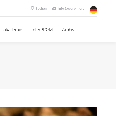
emie
InterPROM
Archiv
Search:
Suchen
info@oeprom.org
chakademie
InterPROM
Archiv