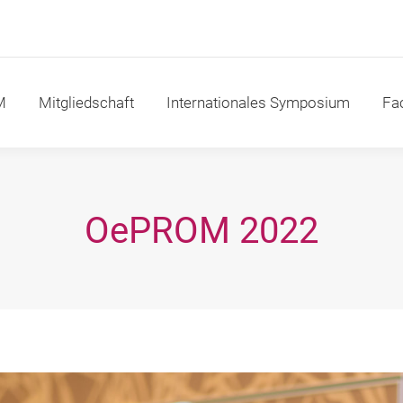
itgliedschaft
Internationales Symposium
Fachakad
M
Mitgliedschaft
Internationales Symposium
Fa
OePROM 2022
Sie befinden sich hier: