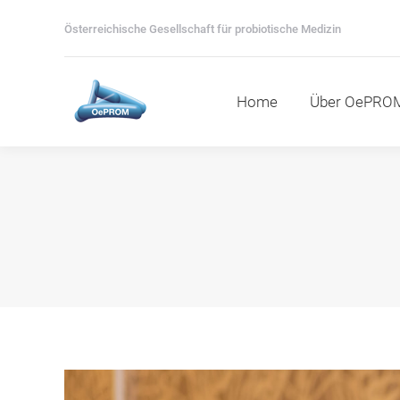
Home
Über OePROM
M
Österreichische Gesellschaft für probiotische Medizin
Home
Über OePRO