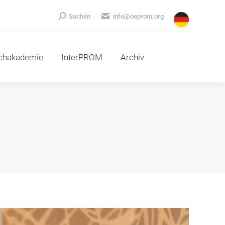
emie
InterPROM
Archiv
Search:
Suchen
info@oeprom.org
chakademie
InterPROM
Archiv