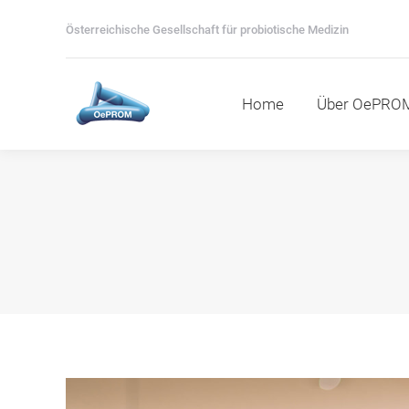
Home
Über OePROM
M
Österreichische Gesellschaft für probiotische Medizin
Home
Über OePRO