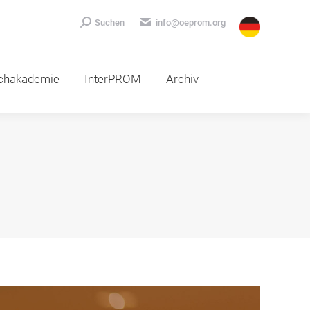
emie
InterPROM
Archiv
Search:
Suchen
info@oeprom.org
chakademie
InterPROM
Archiv