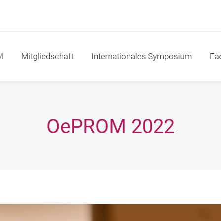
itgliedschaft
Internationales Symposium
Fachakad
M
Mitgliedschaft
Internationales Symposium
Fa
OePROM 2022
Sie befinden sich hier: