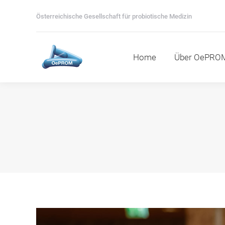
Home
Über OePROM
M
Österreichische Gesellschaft für probiotische Medizin
Home
Über OePRO