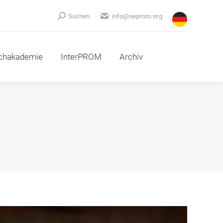
emie
InterPROM
Archiv
Search:
Suchen
info@oeprom.org
chakademie
InterPROM
Archiv