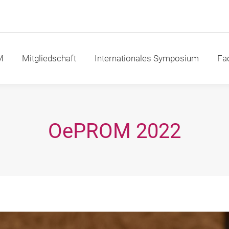
itgliedschaft
Internationales Symposium
Fachakad
M
Mitgliedschaft
Internationales Symposium
Fa
OePROM 2022
Sie befinden sich hier: