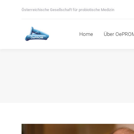
Home
Über OePROM
M
Österreichische Gesellschaft für probiotische Medizin
Home
Über OePRO