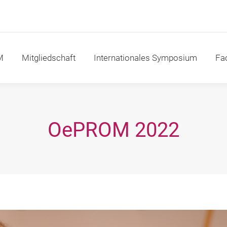
itgliedschaft
Internationales Symposium
Fachakad
M
Mitgliedschaft
Internationales Symposium
Fa
OePROM 2022
Sie befinden sich hier: