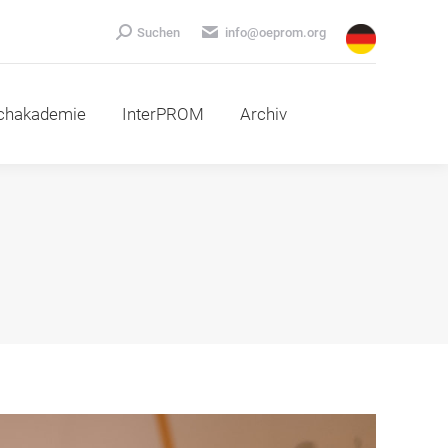
emie
InterPROM
Archiv
Search:
Suchen
info@oeprom.org
chakademie
InterPROM
Archiv