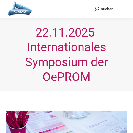
OePROM
Österreichische Gesellschaft für Probiotische Medizin
Suchen
Search:
22.11.2025 
Internationales
Symposium der
OePROM
Sie befinden sich hier: