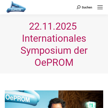
OePROM
Österreichische Gesellschaft für Probiotische Medizin
Suchen
Search:
22.11.2025 
Internationales
Symposium der
OePROM
Sie befinden sich hier: