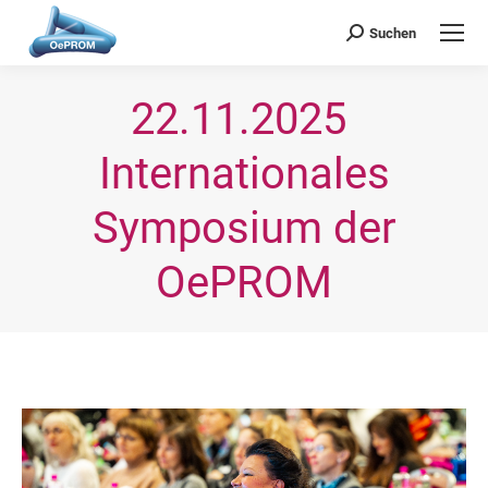
OePROM
Österreichische Gesellschaft für Probiotische Medizin
Suchen
Search:
22.11.2025 
Internationales
Symposium der
OePROM
Sie befinden sich hier: