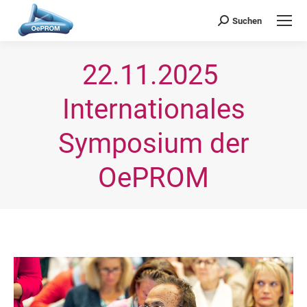
OePROM
Österreichische Gesellschaft für Probiotische Medizin
Suchen
Search:
22.11.2025 
Internationales
Symposium der
OePROM
Sie befinden sich hier: