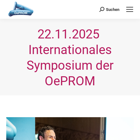
OePROM
Österreichische Gesellschaft für Probiotische Medizin
Suchen
Search:
22.11.2025 
Internationales
Symposium der
OePROM
Sie befinden sich hier: