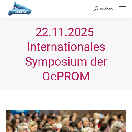
OePROM
Österreichische Gesellschaft für Probiotische Medizin
Suchen
Search:
22.11.2025 
Internationales
Symposium der
OePROM
Sie befinden sich hier: