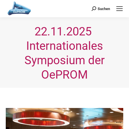
OePROM
Österreichische Gesellschaft für Probiotische Medizin
Suchen
Search:
22.11.2025 
Internationales
Symposium der
OePROM
Sie befinden sich hier: