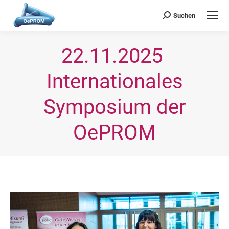
OePROM
Österreichische Gesellschaft für Probiotische Medizin
Suchen
Search:
22.11.2025 
Internationales
Symposium der
OePROM
Sie befinden sich hier: