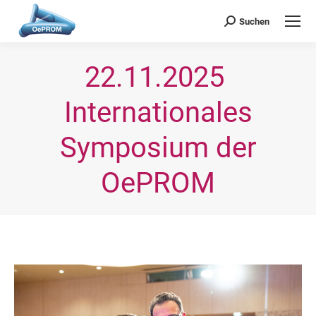
OePROM
Österreichische Gesellschaft für Probiotische Medizin
Suchen
Search:
22.11.2025 
Internationales
Symposium der
OePROM
Sie befinden sich hier: