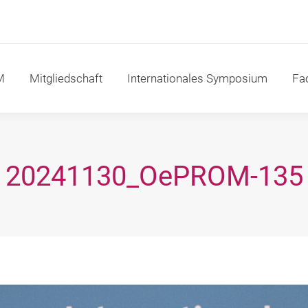
itgliedschaft
Internationales Symposium
Fachakad
M
Mitgliedschaft
Internationales Symposium
Fa
20241130_OePROM-135
Sie befinden sich hier: