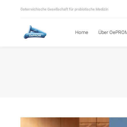
Home
Über OePROM
M
Österreichische Gesellschaft für probiotische Medizin
Home
Über OePRO