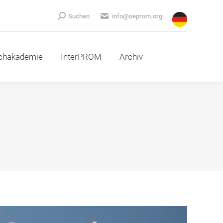
emie
InterPROM
Archiv
Search:
Suchen
info@oeprom.org
chakademie
InterPROM
Archiv