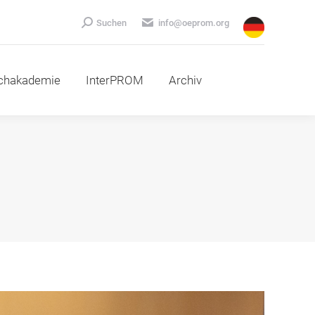
emie
InterPROM
Archiv
Search:
Suchen
info@oeprom.org
chakademie
InterPROM
Archiv