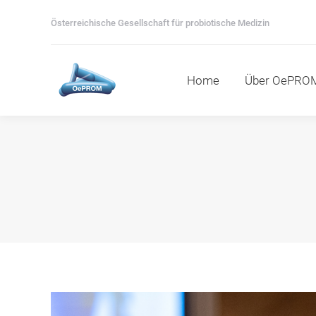
Home
Über OePROM
M
Österreichische Gesellschaft für probiotische Medizin
Home
Über OePRO