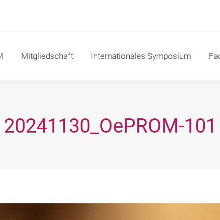
itgliedschaft
Internationales Symposium
Fachakad
M
Mitgliedschaft
Internationales Symposium
Fa
20241130_OePROM-101
Sie befinden sich hier: