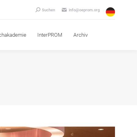
emie
InterPROM
Archiv
Search:
Suchen
info@oeprom.org
chakademie
InterPROM
Archiv