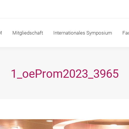
itgliedschaft
Internationales Symposium
Fachakad
M
Mitgliedschaft
Internationales Symposium
Fa
1_oeProm2023_3965
Sie befinden sich hier: