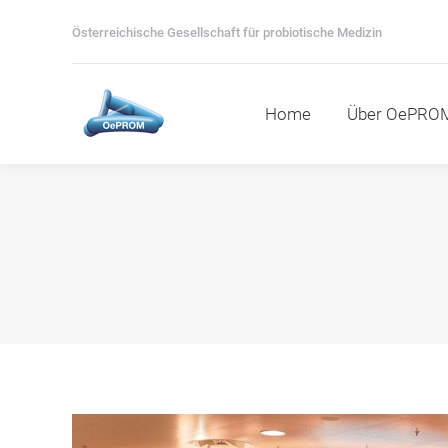
Home
Über OePROM
M
Österreichische Gesellschaft für probiotische Medizin
Home
Über OePRO